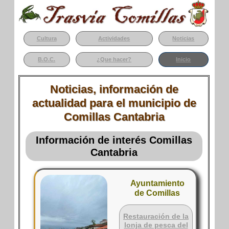
Cultura
Actividades
Noticias
B.O.C.
¿Que hacer?
Inicio
Noticias, información de
actualidad para el municipio de
Comillas Cantabria
Información de interés Comillas
Cantabria
Ayuntamiento
de Comillas
Restauración de la
lonja de pesca del