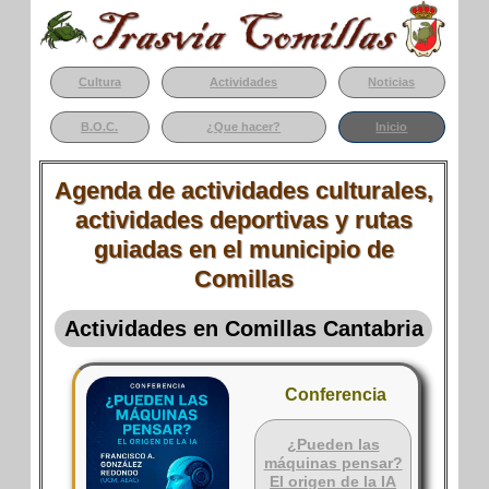
Cultura
Actividades
Noticias
B.O.C.
¿Que hacer?
Inicio
Agenda de actividades culturales,
actividades deportivas y rutas
guiadas en el municipio de
Comillas
Actividades en Comillas Cantabria
Conferencia
¿Pueden las
máquinas pensar?
El origen de la IA