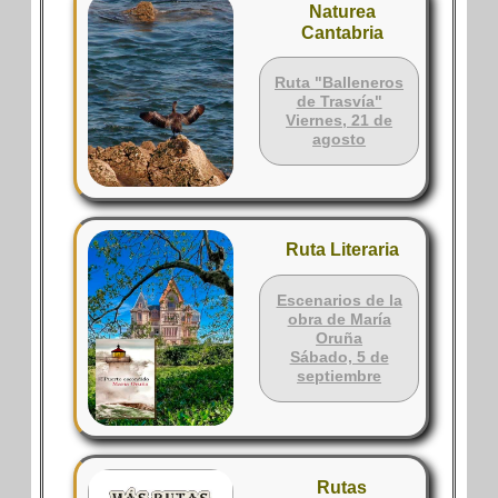
Naturea
Cantabria
Ruta "Balleneros
de Trasvía"
Viernes, 21 de
agosto
Ruta Literaria
Escenarios de la
obra de María
Oruña
Sábado, 5 de
septiembre
Rutas