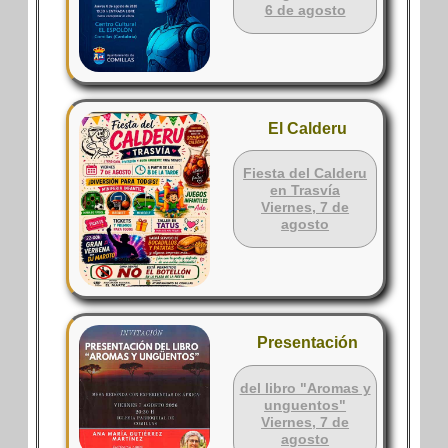
6 de agosto
El Calderu
Fiesta del Calderu
en Trasvía
Viernes, 7 de
agosto
Presentación
del libro "Aromas y
unguentos"
Viernes, 7 de
agosto